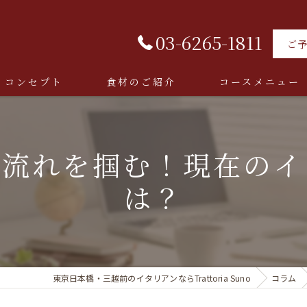
03-6265-1811
ご
コンセプト
食材のご紹介
コースメニュー
の流れを掴む！現在のイ
は？
東京日本橋・三越前のイタリアンならTrattoria Suno
コラム