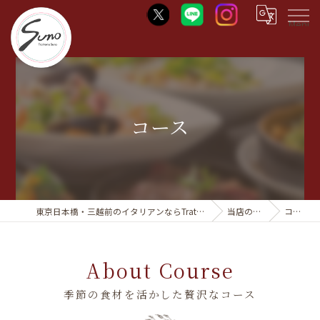
Menu
コース
東京日本橋・三越前のイタリアンならTrattoria Suno
当店の特徴
コース
About Course
季節の食材を活かした贅沢なコース