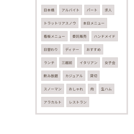
日本橋
アルバイト
パート
求人
トラットリアスノウ
本日メニュー
看板メニュー
委託販売
ハンドメイド
日替わり
ディナー
おすすめ
ランチ
三越前
イタリアン
女子会
飲み放題
カジュアル
貸切
スノーマン
おしゃれ
肉
生ハム
アラカルト
レストラン