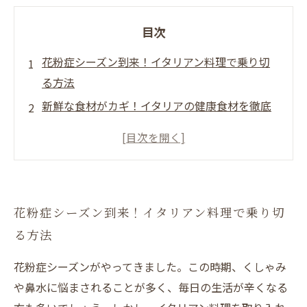
目次
花粉症シーズン到来！イタリアン料理で乗り切
る方法
新鮮な食材がカギ！イタリアの健康食材を徹底
解剖
抗酸化作用抜群！オリーブオイルとトマトの力
美味しいレシピ紹介！花粉症対策にぴったりの
イタリアン
花粉症シーズン到来！イタリアン料理で乗り切
健康と味の両立！イタリアン料理で心も体も癒
る方法
す
花粉症を快適に過ごすための食生活の見直し
花粉症シーズンがやってきました。この時期、くしゃみ
イタリアンで花粉症対策を！楽しく健康的な食
や鼻水に悩まされることが多く、毎日の生活が辛くなる
事法