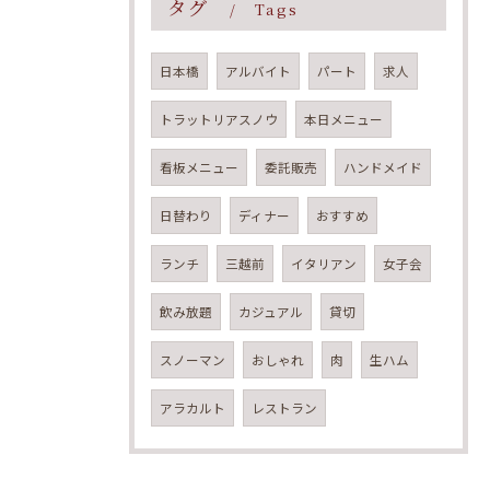
タグ
Tags
日本橋
アルバイト
パート
求人
トラットリアスノウ
本日メニュー
看板メニュー
委託販売
ハンドメイド
日替わり
ディナー
おすすめ
ランチ
三越前
イタリアン
女子会
飲み放題
カジュアル
貸切
スノーマン
おしゃれ
肉
生ハム
アラカルト
レストラン