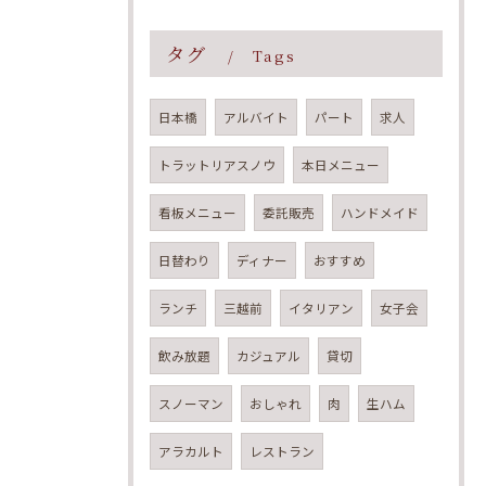
タグ
Tags
日本橋
アルバイト
パート
求人
トラットリアスノウ
本日メニュー
看板メニュー
委託販売
ハンドメイド
日替わり
ディナー
おすすめ
ランチ
三越前
イタリアン
女子会
飲み放題
カジュアル
貸切
スノーマン
おしゃれ
肉
生ハム
アラカルト
レストラン