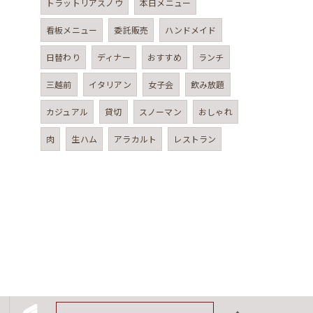
トラットリアスノウ
本日メニュー
看板メニュー
委託販売
ハンドメイド
日替わり
ディナー
おすすめ
ランチ
三越前
イタリアン
女子会
飲み放題
カジュアル
貸切
スノーマン
おしゃれ
肉
生ハム
アラカルト
レストラン